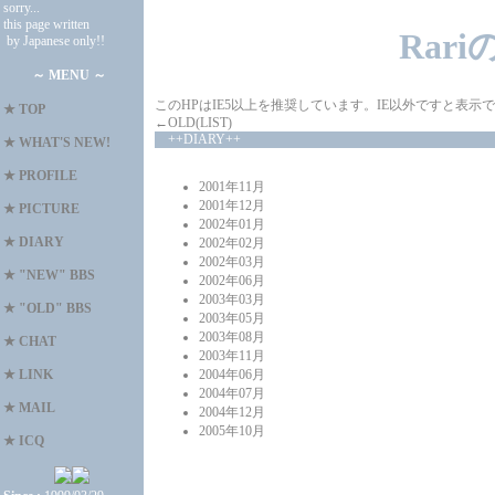
sorry...
this page written
Rar
by Japanese only!!
～ MENU ～
このHPはIE5以上を推奨しています。IE以外ですと表
★
TOP
←OLD(LIST)
++DIARY++
★
WHAT'S NEW!
★
PROFILE
2001年11月
2001年12月
★
PICTURE
2002年01月
★
DIARY
2002年02月
2002年03月
★
"NEW" BBS
2002年06月
2003年03月
★
"OLD" BBS
2003年05月
2003年08月
★
CHAT
2003年11月
★
LINK
2004年06月
2004年07月
★
MAIL
2004年12月
2005年10月
★
ICQ