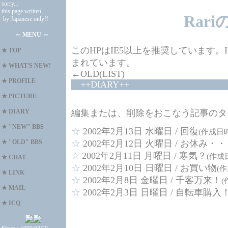
sorry...
this page written
Rar
by Japanese only!!
～ MENU ～
このHPはIE5以上を推奨しています
★
TOP
まれています。
★
WHAT'S NEW!
←OLD(LIST)
★
PROFILE
++DIARY++
★
PICTURE
★
DIARY
編集または、削除をおこなう記事のタ
★
"NEW" BBS
☆
2002年2月13日 水曜日 /
回復
(作成日時:2
★
"OLD" BBS
☆
2002年2月12日 火曜日 /
お休み・・
☆
2002年2月11日 月曜日 /
寒気？
(作成日時
★
CHAT
☆
2002年2月10日 日曜日 /
お買い物
(作
★
LINK
☆
2002年2月8日 金曜日 /
千客万来！
(
★
MAIL
☆
2002年2月3日 日曜日 /
自転車購入
★
ICQ