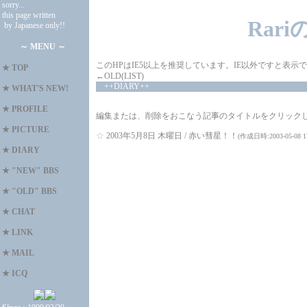
sorry...
this page written
Rar
by Japanese only!!
～ MENU ～
このHPはIE5以上を推奨しています。IE以外ですと表
★
TOP
←OLD(LIST)
++DIARY++
★
WHAT'S NEW!
★
PROFILE
編集または、削除をおこなう記事のタイトルをクリック
★
PICTURE
☆
2003年5月8日 木曜日 /
赤い彗星！！
(作成日時:2003-05-08 17
★
DIARY
★
"NEW" BBS
★
"OLD" BBS
★
CHAT
★
LINK
★
MAIL
★
ICQ