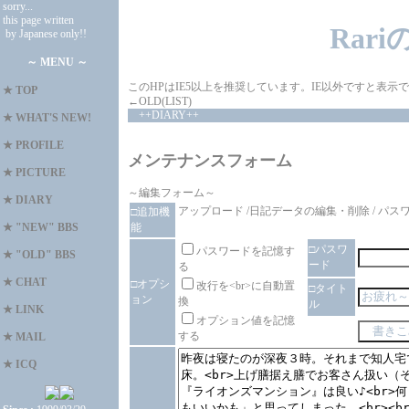
sorry...
this page written
Rar
by Japanese only!!
～ MENU ～
このHPはIE5以上を推奨しています。IE以外ですと表
★
TOP
←OLD(LIST)
++DIARY++
★
WHAT'S NEW!
★
PROFILE
メンテナンスフォーム
★
PICTURE
～編集フォーム～
★
DIARY
アップロード
/
日記データの編集・削除
/
パス
□追加機
能
★
"NEW" BBS
□パスワ
パスワードを記憶す
★
"OLD" BBS
ード
る
★
CHAT
□オプシ
改行を<br>に自動置
□タイト
ョン
換
ル
★
LINK
オプション値を記憶
する
★
MAIL
★
ICQ