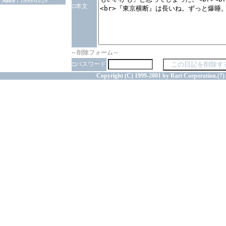
Since :
1999/03/29
□本文
～削除フォーム～
□パスワード
Copyright (C) 1999-2001 by Rari Corporation.(?) 