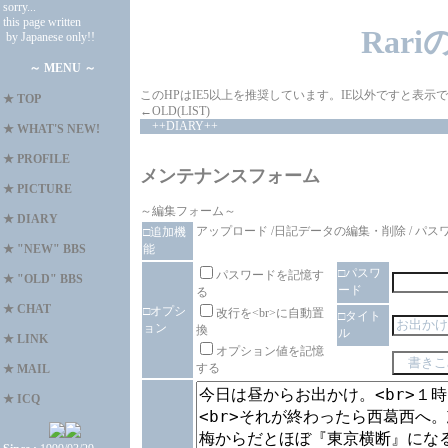
sorry...
this page written
Rar
by Japanese only!!
～ MENU ～
このHPはIE5以上を推奨しています。IE以外ですと表
★
TOP
←OLD(LIST)
++DIARY++
★
WHAT'S NEW!
★
PROFILE
メンテナンスフォーム
★
PICTURE
～編集フォーム～
★
DIARY
アップロード
/
日記データの編集・削除
/
パス
□追加機
能
★
"NEW" BBS
□パスワ
パスワードを記憶す
★
"OLD" BBS
ード
る
★
CHAT
□オプシ
改行を<br>に自動置
□タイト
ョン
換
ル
★
LINK
オプション値を記憶
する
★
MAIL
★
ICQ