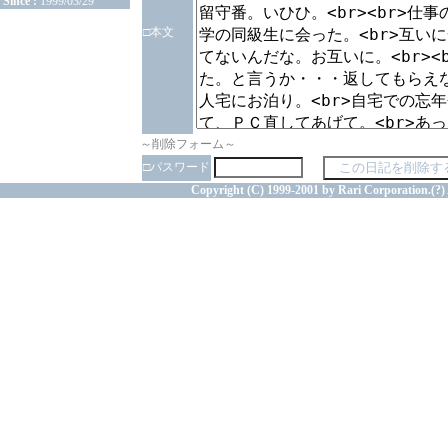
Since :
1999/03/29
□本文
～削除フォーム～
□パスワード
Copyright (C) 1999-2001 by Rari Corporation.(?) 