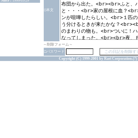
Since :
1999/03/29
□本文
～削除フォーム～
□パスワード
Copyright (C) 1999-2001 by Rari Corporation.(?) 