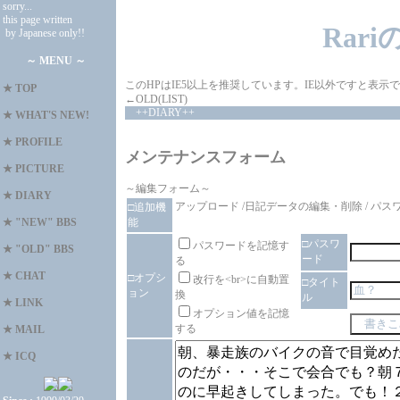
sorry...
this page written
Rar
by Japanese only!!
～ MENU ～
このHPはIE5以上を推奨しています。IE以外ですと表
★
TOP
←OLD(LIST)
++DIARY++
★
WHAT'S NEW!
★
PROFILE
メンテナンスフォーム
★
PICTURE
～編集フォーム～
★
DIARY
アップロード
/
日記データの編集・削除
/
パス
□追加機
能
★
"NEW" BBS
□パスワ
パスワードを記憶す
★
"OLD" BBS
ード
る
★
CHAT
□オプシ
改行を<br>に自動置
□タイト
ョン
換
ル
★
LINK
オプション値を記憶
する
★
MAIL
★
ICQ