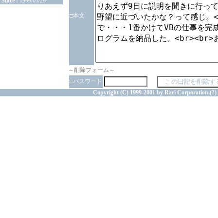
Since :
1999/03/29
□本文
～削除フォーム～
□パスワード
Copyright (C) 1999-2001 by Rari Corporation.(?) 