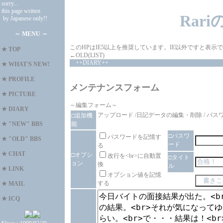
sorry...
this page written
Rar
by Japanese only!!
～ MENU ～
このHPはIE5以上を推奨しています。IE以外ですと表
★
TOP
←OLD(LIST)
++DIARY++
★
WHAT'S NEW!
★
PROFILE
メンテナンスフォーム
★
PICTURE
～編集フォーム～
★
DIARY
アップロード
/
日記データの編集・削除
/
パス
□追加機
能
★
"NEW" BBS
□パスワ
パスワードを記憶す
★
"OLD" BBS
ード
る
★
CHAT
□オプシ
改行を<br>に自動置
□タイト
ョン
換
ル
★
LINK
オプション値を記憶
する
★
MAIL
★
ICQ