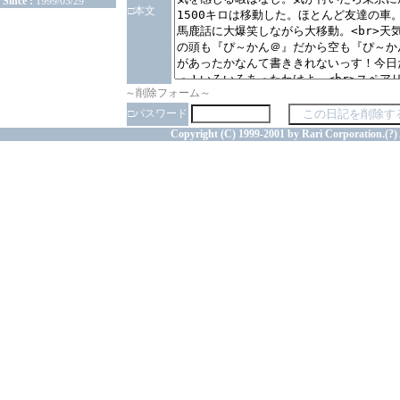
Since :
1999/03/29
□本文
～削除フォーム～
□パスワード
Copyright (C) 1999-2001 by Rari Corporation.(?) 