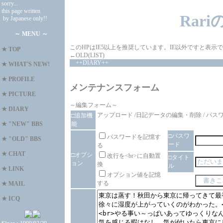
sorry...
this page written
Rar
by Japanese only!!
～ MENU ～
このHPはIE5以上を推奨しています。IE以外ですと表
★
TOP
←OLD(LIST)
++DIARY++
★
WHAT'S NEW!
★
PROFILE
メンテナンスフォーム
★
PICTURE
～編集フォーム～
★
DIARY
アップロード
/
日記データの編集・削除
/
パス
□追加機
能
★
"NEW" BBS
□パスワ
パスワードを記憶す
★
"OLD" BBS
ード
る
★
CHAT
□オプシ
改行を<br>に自動置
□タイト
ョン
換
ル
★
LINK
オプション値を記憶
する
★
MAIL
★
ICQ