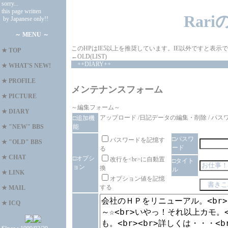
sorry...
this page written
Rar
by Japanese only!!
～ MENU ～
このHPはIE5以上を推奨しています。IE以外ですと表
★
TOP
←OLD(LIST)
++DIARY++
★
WHAT'S NEW!
★
PROFILE
メンテナンスフォーム
★
PICTURE
～編集フォーム～
★
DIARY
アップロード
/
日記データの編集・削除
/
パス
□追加機
能
★
"NEW" BBS
□パスワ
パスワードを記憶す
★
"OLD" BBS
ード
る
★
CHAT
□オプシ
改行を<br>に自動置
□タイト
ョン
換
ル
★
LINK
オプション値を記憶
する
★
MAIL
★
ICQ