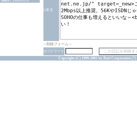
Since :
1999/03/29
□本文
～削除フォーム～
□パスワード
Copyright (C) 1999-2001 by Rari Corporation.(?) 