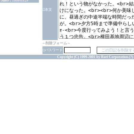
Since :
1999/03/29
□本文
～削除フォーム～
□パスワード
Copyright (C) 1999-2001 by Rari Corporation.(?) 