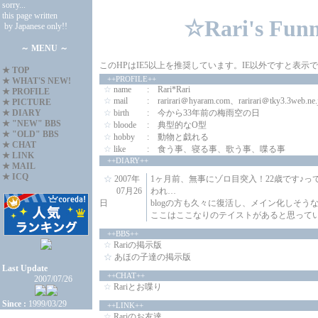
sorry...
this page written
☆Rari's Funn
by Japanese only!!
～ MENU ～
このHPはIE5以上を推奨しています。IE以外ですと表
★
TOP
++PROFILE++
★
WHAT'S NEW!
☆
name
: Rari*Rari
★
PROFILE
☆
mail
:
rarirari＠hyaram.com
、
rarirari＠tky3.3web.ne.
★
PICTURE
★
DIARY
☆
birth
: 今から33年前の梅雨空の日
★
"NEW" BBS
☆
bloode
: 典型的なO型
★
"OLD" BBS
☆
hobby
: 動物と戯れる
★
CHAT
☆
like
: 食う事、寝る事、歌う事、喋る事
★
LINK
++DIARY++
★
MAIL
★
ICQ
☆
2007年
1ヶ月前、無事にゾロ目突入！22歳です♪
07月26
われ…
日
blog
の方も久々に復活し、メイン化しそうな
ここはここなりのテイストがあると思って
++BBS++
☆
Rariの掲示版
☆
あほの子達の掲示版
Last Update
++CHAT++
2007/07/26
☆
Rariとお喋り
Since :
1999/03/29
++LINK++
☆
Rariのお友達