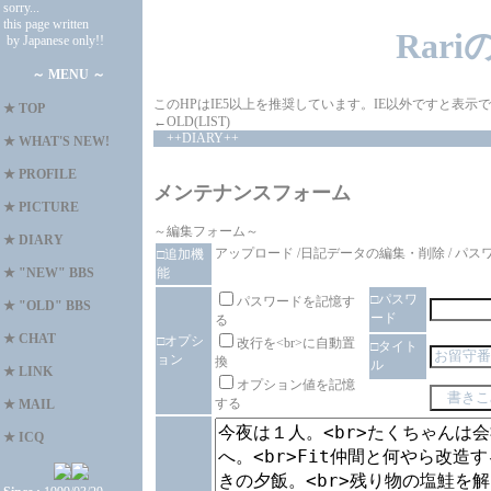
sorry...
this page written
Rar
by Japanese only!!
～ MENU ～
このHPはIE5以上を推奨しています。IE以外ですと表
★
TOP
←OLD(LIST)
++DIARY++
★
WHAT'S NEW!
★
PROFILE
メンテナンスフォーム
★
PICTURE
～編集フォーム～
★
DIARY
アップロード
/
日記データの編集・削除
/
パス
□追加機
能
★
"NEW" BBS
□パスワ
パスワードを記憶す
★
"OLD" BBS
ード
る
★
CHAT
□オプシ
改行を<br>に自動置
□タイト
ョン
換
ル
★
LINK
オプション値を記憶
する
★
MAIL
★
ICQ