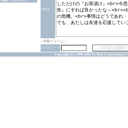
Since :
1999/03/29
□本文
～削除フォーム～
□パスワード
Copyright (C) 1999-2001 by Rari Corporation.(?) 