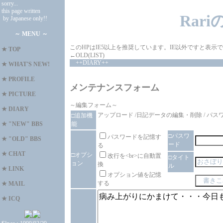
sorry...
this page written
Rar
by Japanese only!!
～ MENU ～
このHPはIE5以上を推奨しています。IE以外ですと表
★
TOP
←OLD(LIST)
++DIARY++
★
WHAT'S NEW!
★
PROFILE
メンテナンスフォーム
★
PICTURE
～編集フォーム～
★
DIARY
アップロード
/
日記データの編集・削除
/
パス
□追加機
能
★
"NEW" BBS
□パスワ
パスワードを記憶す
★
"OLD" BBS
ード
る
★
CHAT
□オプシ
改行を<br>に自動置
□タイト
ョン
換
ル
★
LINK
オプション値を記憶
する
★
MAIL
★
ICQ