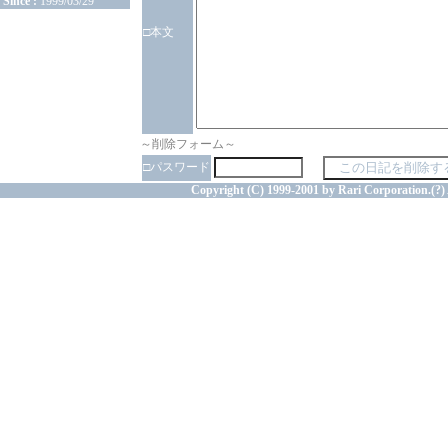
Since :
1999/03/29
□本文
～削除フォーム～
□パスワード
Copyright (C) 1999-2001 by Rari Corporation.(?) 