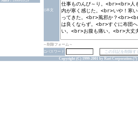
Since :
1999/03/29
□本文
～削除フォーム～
□パスワード
Copyright (C) 1999-2001 by Rari Corporation.(?) 