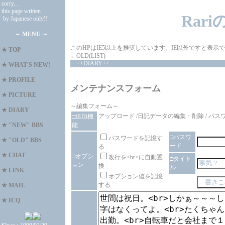
sorry...
this page written
Rar
by Japanese only!!
～ MENU ～
このHPはIE5以上を推奨しています。IE以外ですと表
★
TOP
←OLD(LIST)
++DIARY++
★
WHAT'S NEW!
★
PROFILE
メンテナンスフォーム
★
PICTURE
～編集フォーム～
★
DIARY
アップロード
/
日記データの編集・削除
/
パス
□追加機
能
★
"NEW" BBS
□パスワ
パスワードを記憶す
★
"OLD" BBS
ード
る
★
CHAT
□オプシ
改行を<br>に自動置
□タイト
ョン
換
ル
★
LINK
オプション値を記憶
する
★
MAIL
★
ICQ